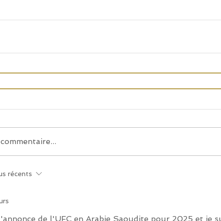
commentaire...
us récents
ours
 l'annonce de l'UFC en Arabie Saoudite pour 2025 et je s