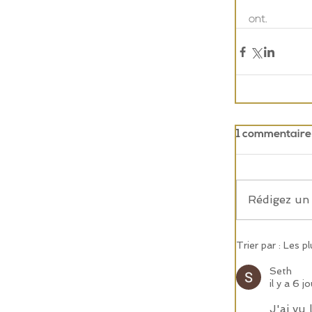
ont.
1 commentaire
Rédigez un 
Trier par :
Les pl
Seth
il y a 6 j
J'ai vu