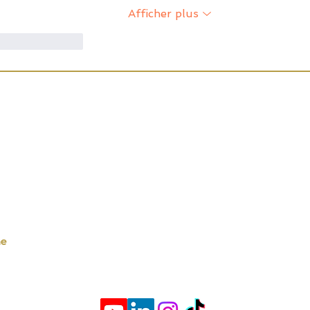
Afficher plus
me
Répondre
ne
contact
eurbanne
07.66.21.55.71
 Villeurbanne
leurbanne