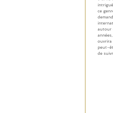
intrigu
ce genr
demande
interna
autour 
années,
ouvrira 
peut-êt
de suiv