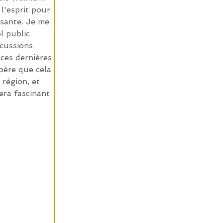
l'esprit pour 
ssante. Je me 
l public 
scussions 
ces dernières 
spère que cela 
 région, et 
ra fascinant 