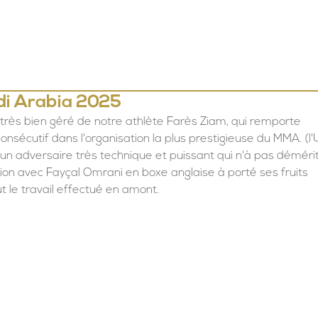
LE CROSS COUNTER
NOS COURS
L'EQUIPE
TARIFS &
i Arabia 2025
 très bien géré de notre athlète Farès Ziam, qui remporte 
nsécutif dans l'organisation la plus prestigieuse du MMA. (l
 à un adversaire très technique et puissant qui n'à pas déméri
ion avec Fayçal Omrani en boxe anglaise à porté ses fruits
ut le travail effectué en amont.