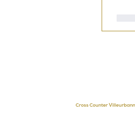
J'ai
Cross Counter Villeurban
Club de boxe anglaise Lyon Vill
acces voiture : 4 Rue Edouard Aynard,
acces pieton : 1C rue Pascal , Vil