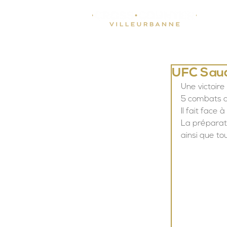
UFC Saud
Une victoire
5 combats co
Il fait face
La préparat
ainsi que to