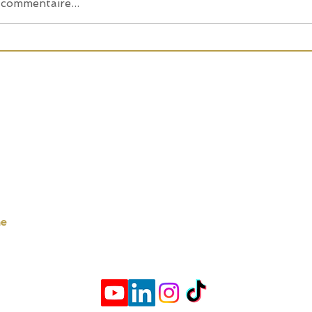
commentaire...
ne
contact
eurbanne
07.66.21.55.71
 Villeurbanne
leurbanne
l.com