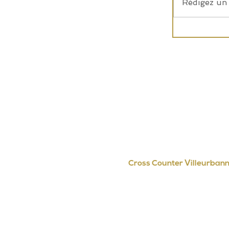
Rédigez un 
Cross Counter Villeurban
Club de boxe anglaise Lyon Vill
acces voiture : 4 Rue Edouard Aynard,
acces pieton : 1C rue Pascal , Vil
contact.crossounter@gmai