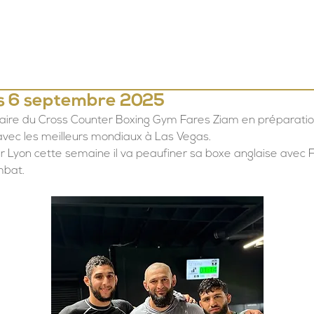
LE CROSS COUNTER
NOS COURS
L'EQUIPE
TARIFS &
s 6 septembre 2025
aire du Cross Counter Boxing Gym Fares Ziam en préparatio
 avec les meilleurs mondiaux à Las Vegas.
r Lyon cette semaine il va peaufiner sa boxe anglaise avec F
mbat.