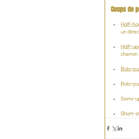
Coups de p
Half-ho
un direc
Half-up
chemin 
Bolo-p
Bolo-pun
Semi-upp
Short-s