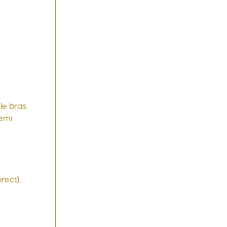
 le bras 
emi 
irect).