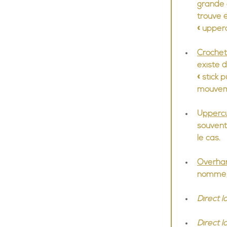
grande 
trouve 
« upperc
Crochet
existe d
« stick 
mouveme
Upperc
souvent 
le cas.
Overha
nommé, 
Direct l
Direct l