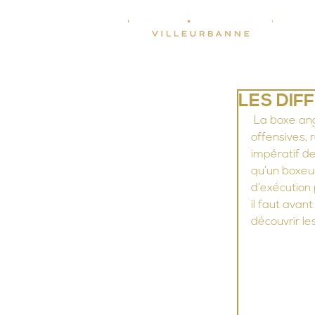
LES DIF
 La boxe anglaise regroupe un ensemble assez dense de techniques défensives, 
offensives, 
impératif de
qu’un boxeur
d’exécution 
il faut avan
découvrir le