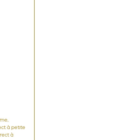
rme, 
ect à petite 
rect à 