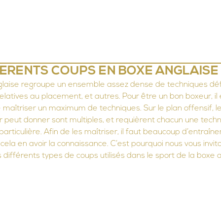
LE CROSS COUNTER
NOS COURS
L'EQUIPE
TARIFS &
FERENTS COUPS EN BOXE ANGLAISE
relatives au placement, et autres. Pour être un bon boxeur, il 
 maîtriser un maximum de techniques. Sur le plan offensif, l
 peut donner sont multiples, et requièrent chacun une techn
particulière. Afin de les maîtriser, il faut beaucoup d’entraîn
t cela en avoir la connaissance. C’est pourquoi nous vous invit
s différents types de coups utilisés dans le sport de la boxe a