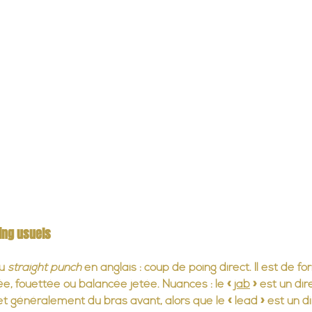
ing usuels
u 
straight punch
 en anglais : coup de poing direct. Il est de fo
e, fouettée ou balancée jetée. Nuances : le « 
jab
 » est un dir
t généralement du bras avant, alors que le « lead » est un di