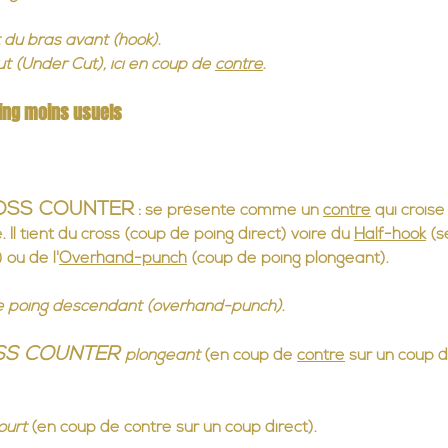
 du bras avant (hook)
.
t (Under Cut), ici en coup de 
contre
.
ing moins usuels
OSS COUNTER
 : se présente comme un 
contre
 qui croise
 Il tient du cross (coup de poing direct) voire du 
Half-hook
 (s
 ou de l'
Overhand-punch
 (coup de poing plongeant).
 poing descendant (overhand-punch)
.
S COUNTER 
plongeant
 (en coup de 
contre
 sur un coup d
ourt
 (en coup de contre sur un coup direct).