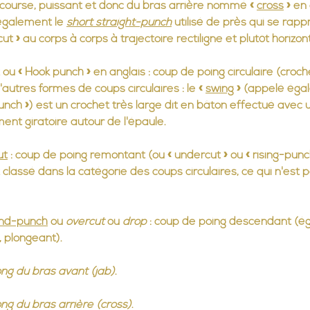
course, puissant et donc du bras arrière nommé « 
cross
 » en
également le 
short straight-punch
 utilisé de près qui se rapp
ut » au corps à corps à trajectoire rectiligne et plutôt horizon
 ou « Hook punch » en anglais : coup de poing circulaire (crochet
'autres formes de coups circulaires : le « 
swing
 » (appelé éga
punch ») est un crochet très large dit en bâton effectué avec 
nt giratoire autour de l'épaule.
ut
 : coup de poing remontant (ou « undercut » ou « rising-punch »
classé dans la catégorie des coups circulaires, ce qui n'est p
nd-punch
 ou 
overcut
 ou 
drop
 : coup de poing descendant (é
plongeant).
ong du bras avant (jab)
.
ong du bras arrière (cross)
.