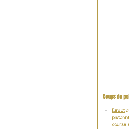
Coups de po
Direct
 o
pistonné
course e