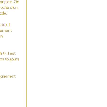
 anglais. On 
roche d'un 
tale.
é). Il 
lement 
un 
). Il est 
as toujours 
galement 