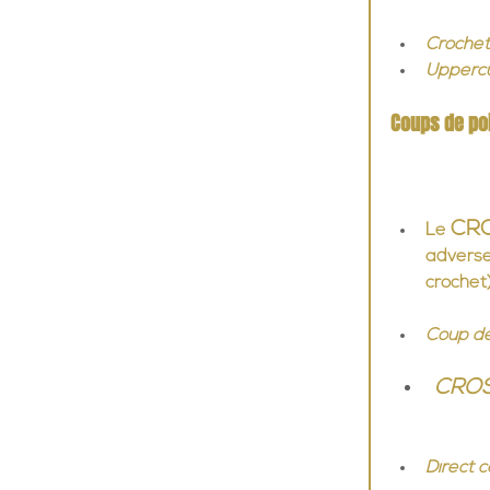
Crochet
Uppercu
Coups de po
CR
Le 
adverse.
crochet)
Coup de
CROS
Direct c