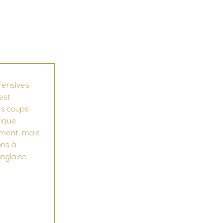
 RÉSERVATIONS
ACTUS
AVIS
est 
es coups 
ique 
ement, mais 
ons à 
nglaise.