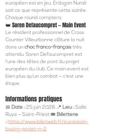
européen est en jeu. Erdogan Nurali 
sait ce que représente cette soirée. 
Chaque round comptera.
👑 Soren Defaucompret — Main Event
Le résident professionnel de Cross 
Counter Villeurbanne clôture la nuit 
dans un 
choc franco-français
 très 
attendu. Soren Defaucompret est 
l'une des têtes de pont du projet 
européen du club. Ce main event est 
bien plus qu'un combat — c'est une 
étape.
Informations pratiques
📅 
Date :
 25 juin 2026 📍 
Lieu :
 Salle 
Ruya — Saint-Priest 🎟️ 
Billetterie 
:
https://www.billetweb.fr/european-
boxing-projet-n-2