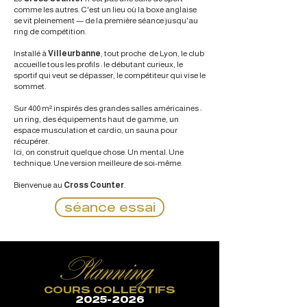
comme les autres. C'est un lieu où la boxe anglaise
se vit pleinement — de la première séance jusqu'au
ring de compétition.
Installé à
Villeurbanne
, tout proche de Lyon, le club
accueille tous les profils : le débutant curieux, le
sportif qui veut se dépasser, le compétiteur qui vise le
sommet.
Sur 400 m² inspirés des grandes salles américaines :
un ring, des équipements haut de gamme, un
espace musculation et cardio, un sauna pour
récupérer.
Ici, on construit quelque chose. Un mental. Une
technique. Une version meilleure de soi-même.
Bienvenue au
Cross Counter
.
séance essai
Planning
COURS COLLECTIFS
2025-2026