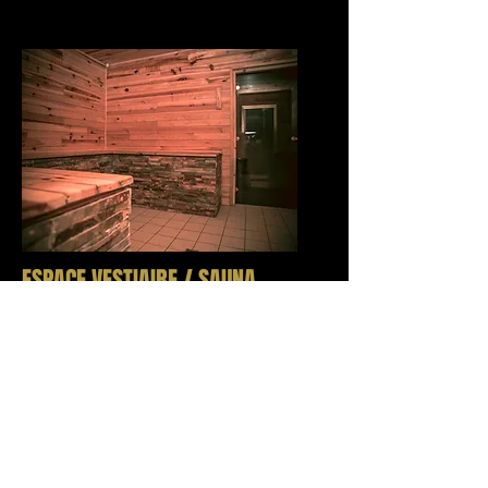
ESPACE VESTIAIRE / SAUNA
Un espace vestiaires équipé d’un sauna,
conçu pour offrir confort et récupération
après l’entraînement. L’endroit idéal pour
se détendre et optimiser la récupération
après une séance intense.